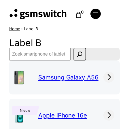
Ga
0
naar
de
inhoud
Home
›
Label B
Label B
Z
o
e
k
:
Samsung Galaxy A56
e
S
n
a
m
s
Nieuw
u
:
Apple iPhone 16e
n
A
g
p