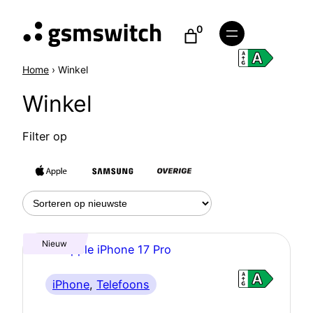
Ga
0
naar
de
inhoud
Home
›
Winkel
Winkel
Filter op
Nieuw
iPhone
, 
Telefoons