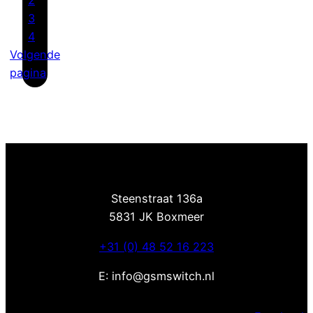
3
4
Volgende
pagina
Steenstraat 136a
5831 JK Boxmeer
+31 (0) 48 52 16 223
E: info@gsmswitch.nl