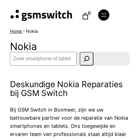
Ga
0
naar
de
inhoud
Home
›
Nokia
Nokia
Z
o
e
k
Deskundige Nokia Reparaties
e
bij GSM Switch
n
Bij GSM Switch in Boxmeer, zijn we uw
betrouwbare partner voor de reparatie van Nokia
smartphones en tablets. Ons toegewijde en
ervaren team van professionals staat altijd klaar