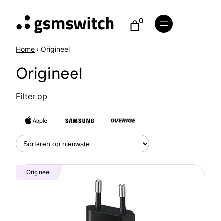
Ga
0
naar
de
inhoud
Home
›
Origineel
Origineel
Filter op
Origineel