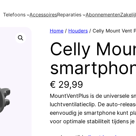
Telefoons
Accessoires
Reparaties
Abonnementen
Zakelij
Home
/
Houders
/ Celly Mount Vent 
Celly Moun
smartphon
€
29,99
MountVentPlus is de universele 
luchtventilatieclip. De auto-rel
eenvoudig je smartphone kunt pl
voor optimale stabiliteit tijdens je 