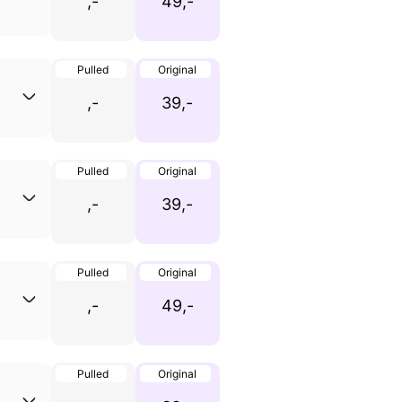
,-
49,-
Pulled
Original
,-
39,-
Pulled
Original
,-
39,-
Pulled
Original
,-
49,-
Pulled
Original