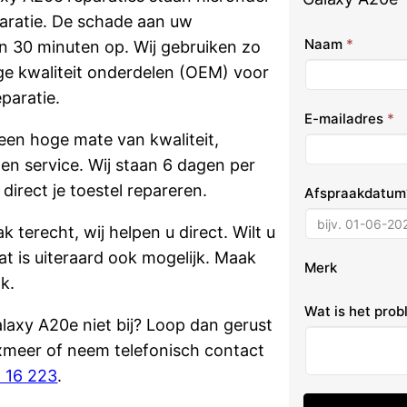
aratie. De schade aan uw
Naam
*
n 30 minuten op. Wij gebruiken zo
oge kwaliteit onderdelen (OEM) voor
paratie.
E-mailadres
*
een hoge mate van kwaliteit,
d en service. Wij staan 6 dagen per
direct je toestel repareren.
Afspraakdatu
k terecht, wij helpen u direct. Wilt u
at is uiteraard ook mogelijk. Maak
Merk
k.
Wat is het pro
alaxy A20e niet bij? Loop dan gerust
xmeer of neem telefonisch contact
2 16 223
.