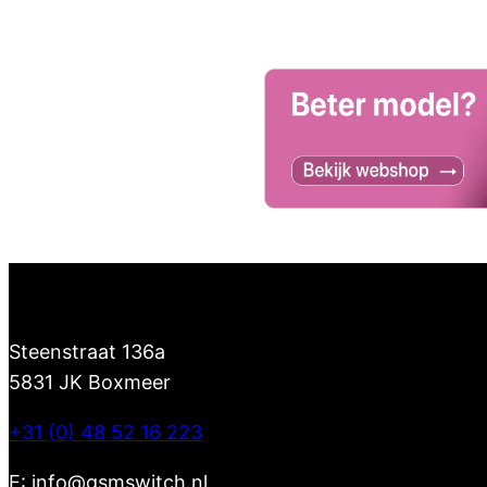
Steenstraat 136a
5831 JK Boxmeer
+31 (0) 48 52 16 223
E: info@gsmswitch.nl