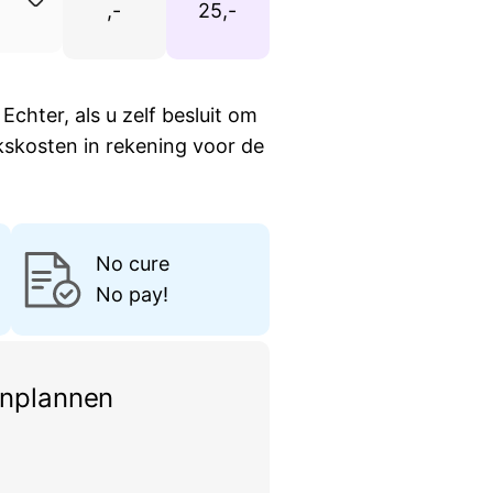
,-
25,-
Echter, als u zelf besluit om
kskosten in rekening voor de
No cure
No pay!
inplannen