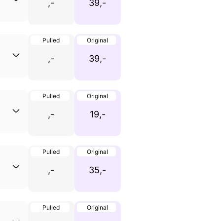
,-
39,-
Pulled
Original
,-
39,-
Pulled
Original
,-
19,-
Pulled
Original
,-
35,-
Pulled
Original