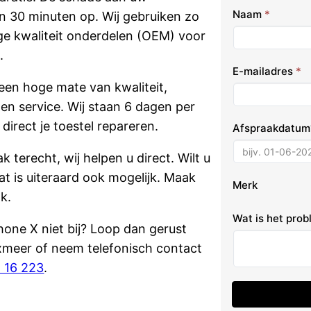
Naam
*
n 30 minuten op. Wij gebruiken zo
oge kwaliteit onderdelen (OEM) voor
.
E-mailadres
*
een hoge mate van kwaliteit,
d en service. Wij staan 6 dagen per
direct je toestel repareren.
Afspraakdatu
k terecht, wij helpen u direct. Wilt u
at is uiteraard ook mogelijk. Maak
Merk
k.
Wat is het pro
hone X niet bij? Loop dan gerust
xmeer of neem telefonisch contact
2 16 223
.