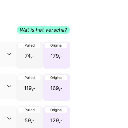
Wat is het verschil?
Pulled
Original
74,-
179,-
Pulled
Original
119,-
169,-
Pulled
Original
59,-
129,-