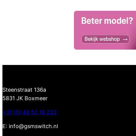
Steenstraat 136a
5831 JK Boxmeer
+31 (0) 48 52 16 223
E: info@gsmswitch.nl