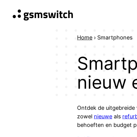
Ga
naar
de
inhoud
Home
›
Smartphones
Smartp
nieuw 
Ontdek de uitgebreide
zowel
nieuwe
als
refur
behoeften en budget p